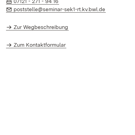
Fax:
(Öffnet in neuem Fenster)
07121 - 271 - 94 16
E-Mail:
(Öffnet in 
poststelle@seminar-sek1-rt.kv.bwl.de
Zur Wegbeschreibung
Zum Kontaktformular